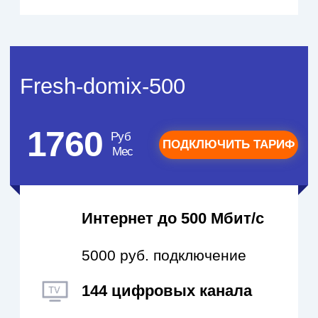
опубликовано в магазинах приложений
следующих телевизоров:
телевизоры Samsung с функцией Smart TV
с 2017 года выпуска и более новые,
телевизоры LG с функцией Smart TV с
2016 года выпуска и более новые,
телевизоры на платформе Android с
версией 4.1 и выше.
Просматривать телевидение также
возможно на умных устройствах от Сбера:
Салют ТВ, SberBox Top, SberBox, Huawei
TV.
Наше приложение для мобильных
устройств называется «TVIP Media». Оно
официально опубликовано в магазинах
приложений платформ
iOS
и
Android
.
*цены могут быть изменены. Подробнее
уточняйте у наших сотрудников.